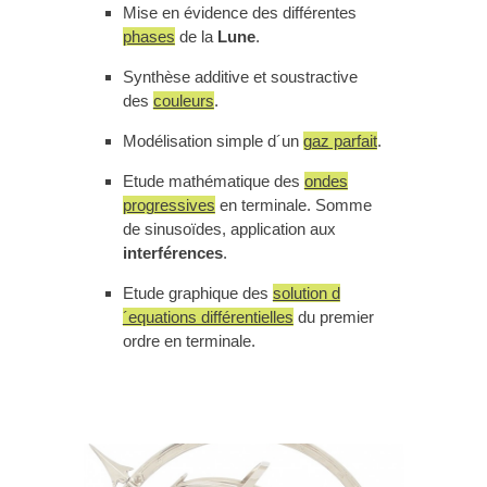
Mise en évidence des différentes
phases
de la
Lune
.
Synthèse additive et soustractive
des
couleurs
.
Modélisation simple d´un
gaz parfait
.
Etude mathématique des
ondes
progressives
en terminale. Somme
de sinusoïdes, application aux
interférences
.
Etude graphique des
solution d
´equations différentielles
du premier
ordre en terminale.