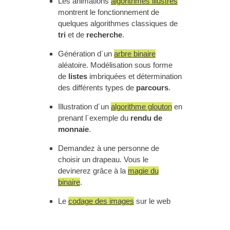
Les animations
algorithmes illustrés
montrent le fonctionnement de
quelques algorithmes classiques de
tri
et de
recherche
.
Génération d´un
arbre binaire
aléatoire. Modélisation sous forme
de
listes
imbriquées et détermination
des différents types de
parcours
.
Illustration d´un
algorithme glouton
en
prenant l´exemple du
rendu de
monnaie
.
Demandez à une personne de
choisir un drapeau. Vous le
devinerez grâce à la
magie du
binaire
.
Le
codage des images
sur le web